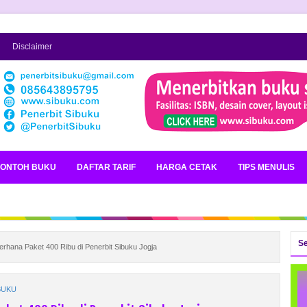
n
Disclaimer
ONTOH BUKU
DAFTAR TARIF
HARGA CETAK
TIPS MENULIS
Se
hana Paket 400 Ribu di Penerbit Sibuku Jogja
BUKU