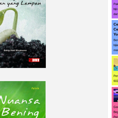
Pak
bij
dar
Ce
Ce
Yo
Ber
bij
men
Pen
602
Ge
Beg
Pen