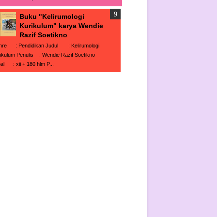
Buku "Kelirumologi
Kurikulum" karya Wendie
Razif Soetikno
nre : Pendidikan Judul : Kelirumologi
ikulum Penulis : Wendie Razif Soetikno
al : xii + 180 hlm P...