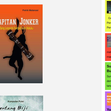
Gen
Pen
Pen
mel
man
Su
Bu
Sur
den
tan
Yo