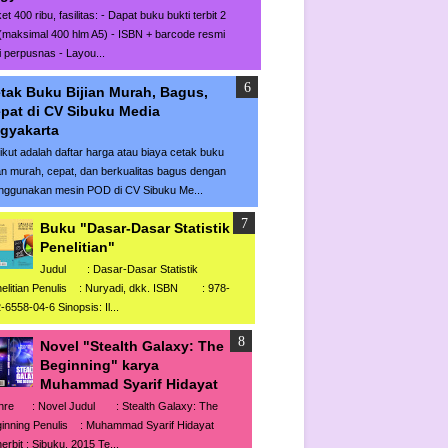
et 400 ribu, fasilitas: - Dapat buku bukti terbit 2
i (maksimal 400 hlm A5) - ISBN + barcode resmi
i perpusnas - Layou...
tak Buku Bijian Murah, Bagus,
pat di CV Sibuku Media
gyakarta
ikut adalah daftar harga atau biaya cetak buku
ian murah, cepat, dan berkualitas bagus dengan
ggunakan mesin POD di CV Sibuku Me...
Buku "Dasar-Dasar Statistik
Penelitian"
Judul : Dasar-Dasar Statistik
elitian Penulis : Nuryadi, dkk. ISBN : 978-
-6558-04-6 Sinopsis: Il...
Novel "Stealth Galaxy: The
Beginning" karya
Muhammad Syarif Hidayat
nre : Novel Judul : Stealth Galaxy: The
inning Penulis : Muhammad Syarif Hidayat
erbit : Sibuku, 2015 Te...