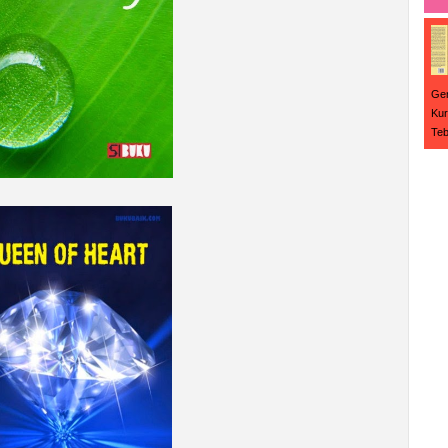
Ge
Kur
Teb