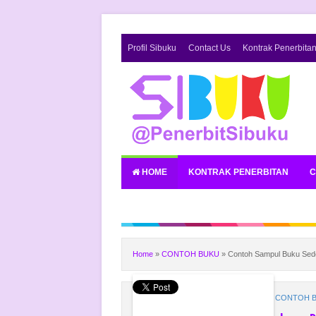
Profil Sibuku
Contact Us
Kontrak Penerbita
HOME
KONTRAK PENERBITAN
C
Home
»
CONTOH BUKU
»
Contoh Sampul Buku Seder
sibuku
Minggu, 18 Mei 2014
CONTOH 