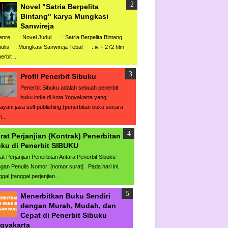
Novel "Satria Berpelita
Bintang" karya Mungkasi
Sanwireja
re : Novel Judul : Satria Berpelita Bintang
ulis : Mungkasi Sanwireja Tebal : iv + 272 hlm
erbit ...
Profil Penerbit Sibuku
Penerbit Sibuku adalah sebuah penerbit
buku indie di kota Yogyakarta yang
ayani jasa self publishing (penerbitan buku secara
...
rat Perjanjian (Kontrak) Penerbitan
ku di Penerbit SIBUKU
at Perjanjian Penerbitan Antara Penerbit Sibuku
gan Penulis Nomor: [nomor surat] Pada hari ini,
ggal [tanggal perjanjian...
Menerbitkan Buku Sendiri
dengan Murah, Mudah, dan
Cepat di Penerbit Sibuku
gyakarta