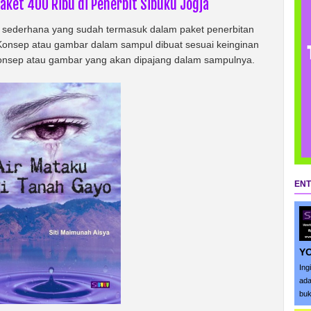
ket 400 Ribu di Penerbit Sibuku Jogja
u sederhana yang sudah termasuk dalam paket penerbitan
 Konsep atau gambar dalam sampul dibuat sesuai keinginan
 konsep atau gambar yang akan dipajang dalam sampulnya.
ENT
Y
Ing
ada
buk