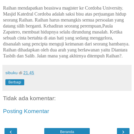
Raihan mendapatkan beasiswa magister ke Cordoba University.
Masjid Katedral Cordoba adalah saksi bisu atas perjuangan hidup
seorang Raihan. Raihan harus menangkis semua perso
a
lan yang
datang silih berganti. Kehadiran seorang perempuan,Paula
Zapatero, membuat hidupnya selalu dirundung masalah. Ketika
sebuah cinta bertahta di atas hati yang sedang menggelora,
disanalah sang pencipta menguji keimana
n
dari seorang hambanya.
Raihan dihadapkan oleh dua arah yang berlawanan yaitu Diantara
Tasbih
dan
Salib. Jalan mana yang akhirnya ditempuh Raihan?.
sibuku
di
21.45
Berbagi
Tidak ada komentar:
Posting Komentar
‹
›
Beranda